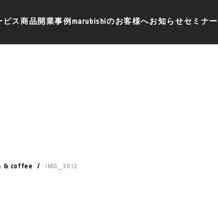
ービス
商品
開業事例
marubishiのお客様へ
お知らせ
セミナー
& coffee
/
IMG_3012