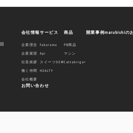
会社情報
サービス
商品
開業事例
marubishi
丁目
企業理念
Fukuramu
PB商品
企業展望
Api
マシン
社長挨拶
スイーツOEM
Cattabriga+
働く仲間
HEALTY
会社概要
お問い合わせ