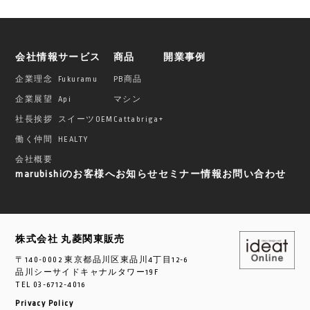
会社情報
サービス
商品
開業事例
企業理念
Fukuramu
PB商品
企業展望
Api
マシン
社長挨拶
スイーツOEM
Cattabriga+
働く仲間
HEALTY
会社概要
marubishiのお客様へ
お知らせ
セミナー情報
お問い合わせ
株式会社 丸菱関東販売
〒140-0002 東京都品川区東品川4丁目12-6
品川シーサイドキャナルタワー19F
TEL
03-6712-4016
Privacy Policy