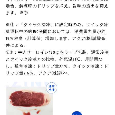
場合、解凍時のドリップを抑え、旨味の流出を抑え
ます。
※②
※①：「クイック冷凍」に設定時のみ。クイック冷
凍運転中の約150分間においては、消費電力量が約
15％程度（計算値）増加します。アクア(株)試験条
件による。
※②：牛肉サーロイン150ｇをラップ包装。通常冷凍
とクイック冷凍との比較。外気温31℃、扉開閉な
し。通常冷凍：ドリップ量3.1％、クイック冷凍：ド
リップ量2.6％、アクア(株)調べ。