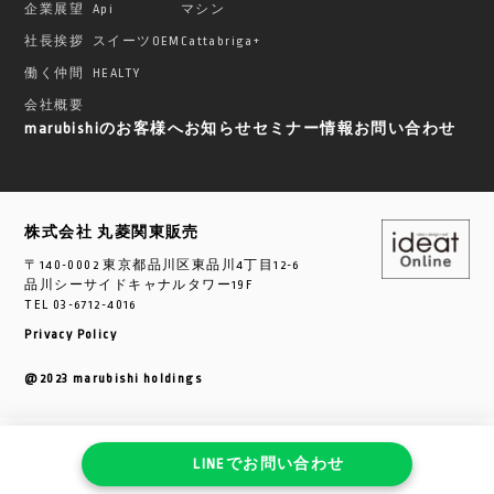
企業展望
Api
マシン
社長挨拶
スイーツOEM
Cattabriga+
働く仲間
HEALTY
会社概要
marubishiのお客様へ
お知らせ
セミナー情報
お問い合わせ
株式会社 丸菱関東販売
〒140-0002 東京都品川区東品川4丁目12-6
品川シーサイドキャナルタワー19F
TEL
03-6712-4016
Privacy Policy
@2023 marubishi holdings
LINEで
お問い合わせ