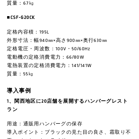
質量：67㎏
■CSF-G20CK
定格内容積：195L
外形寸法：幅940㎜×高さ900㎜×奥行630㎜
定格電圧・周波数：100V・50/60Hz
電動機の定格消費電力：66/80W
電熱装置の定格消費電力：141/141W
質量：55㎏
導入事例
1、関西地区に20店舗を展開するハンバーグレスト
ラン
用途：通販用ハンバーグの保存
導入ポイント：ブラックの見た目の良さ、霜取り不