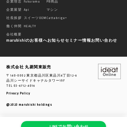
企業理念
Fukuramu
PB商品
企業展望
Api
マシン
社長挨拶
スイーツOEM
Cattabriga+
働く仲間
HEALTY
会社概要
marubishiのお客様へ
お知らせ
セミナー情報
お問い合わせ
株式会社 丸菱関東販売
〒140-0002 東京都品川区東品川4丁目12-6
品川シーサイドキャナルタワー19F
TEL
03-6712-4016
Privacy Policy
@2023 marubishi holdings
LINEで
お問い合わせ