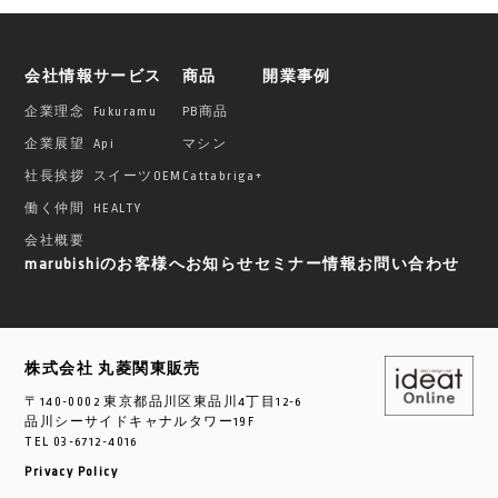
会社情報
サービス
商品
開業事例
企業理念
Fukuramu
PB商品
企業展望
Api
マシン
社長挨拶
スイーツOEM
Cattabriga+
働く仲間
HEALTY
会社概要
marubishiのお客様へ
お知らせ
セミナー情報
お問い合わせ
株式会社 丸菱関東販売
〒140-0002 東京都品川区東品川4丁目12-6
品川シーサイドキャナルタワー19F
TEL
03-6712-4016
Privacy Policy