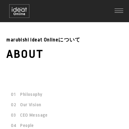
marubishi ideat Onlineについて
ABOUT
Philosophy
Our Vision
CEO Message
People