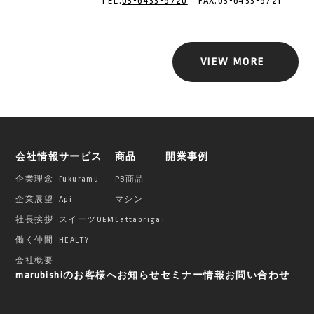
TEL:
03-6433-9720
FAX:03-6433-9721
VIEW MORE
会社情報
サービス
商品
開業事例
企業理念
Fukuramu
PB商品
企業展望
Api
マシン
社長挨拶
スイーツOEM
Cattabriga+
働く仲間
HEALTY
会社概要
marubishiのお客様へ
お知らせ
セミナー情報
お問い合わせ